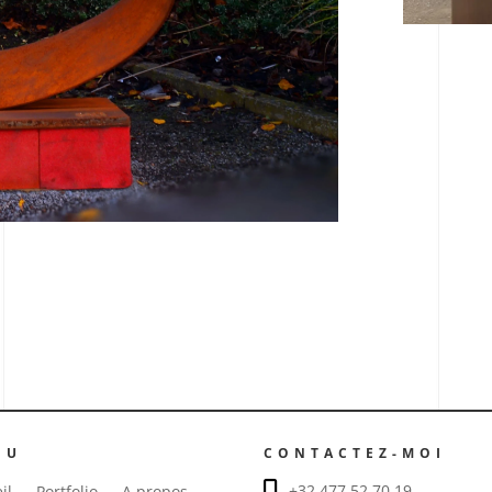
NU
CONTACTEZ-MOI
+32 477 52 70 19
il
Portfolio
A propos