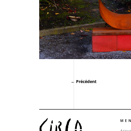
←
Précédent
ME
Accue