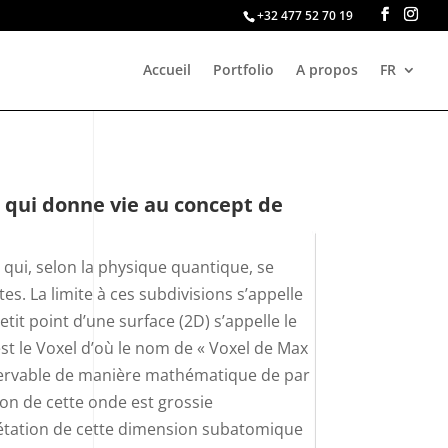
+32 477 52 70 19
Accueil
Portfolio
A propos
FR
rt qui donne vie au concept de
qui, selon la physique quantique, se
es. La limite à ces subdivisions s’appelle
tit point d’une surface (2D) s’appelle le
 est le Voxel d’où le nom de « Voxel de Max
servable de manière mathématique de par
ion de cette onde est grossie
étation de cette dimension subatomique